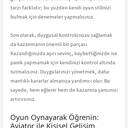
tarzı farklıdır; bu yüzden kendi oyun stilinizi
bulmak için denemeler yapmalısınız.
Son olarak, duygusal kontrolünüzü sağlamak
da kazanmanın önemli bir parçası.
Kazandığınızda aşırı sevinç, kaybettiğinizde ise
panik yapmamak için kendinizi kontrol altında
tutmalısınız. Duygularınızı yönetmek, daha
mantıklı kararlar almanıza yardımcı olur. Bu
sayede, hem eğlenir hem de kazanma şansınızı
artırırsınız.
Oyun Oynayarak Öğrenin:
Aviator ile Kişisel Gelişim