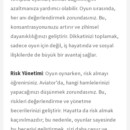
azaltmanıza yardımcı olabilir. Oyun sırasında,
her anı değerlendirmek zorundasınız. Bu,
konsantrasyonunuzu artırır ve zihinsel
dayanıklılığınızı geliştirir. Dikkatinizi toplamak,
sadece oyun için değil, iş hayatında ve sosyal
ilişkilerde de büyük bir avantaj sağlar.
Risk Yönetimi
: Oyun oynarken, risk almayı
öğrenirsiniz. Aviator’da, hangi hamlelerinizi
yapacağınızı düşünmek zorundasınız. Bu,
riskleri değerlendirme ve yönetme
becerilerinizi geliştirir. Hayatta da risk almak
kaçınılmazdır; bu nedenle, oyunlar sayesinde
bu beceriyi geliştirmek, sizi daha cesur ve