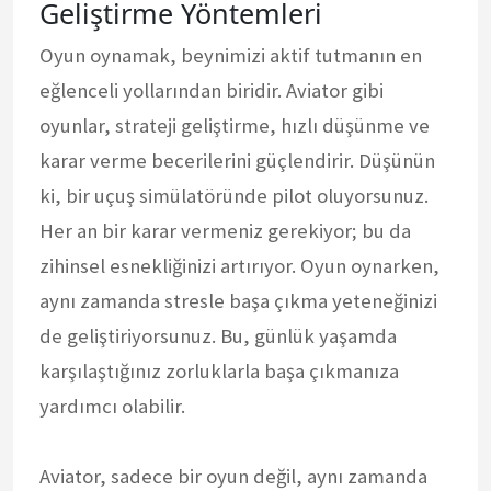
Geliştirme Yöntemleri
Oyun oynamak, beynimizi aktif tutmanın en
eğlenceli yollarından biridir. Aviator gibi
oyunlar, strateji geliştirme, hızlı düşünme ve
karar verme becerilerini güçlendirir. Düşünün
ki, bir uçuş simülatöründe pilot oluyorsunuz.
Her an bir karar vermeniz gerekiyor; bu da
zihinsel esnekliğinizi artırıyor. Oyun oynarken,
aynı zamanda stresle başa çıkma yeteneğinizi
de geliştiriyorsunuz. Bu, günlük yaşamda
karşılaştığınız zorluklarla başa çıkmanıza
yardımcı olabilir.
Aviator, sadece bir oyun değil, aynı zamanda