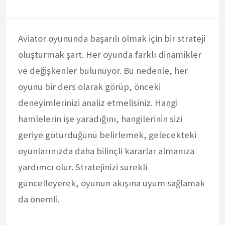
Aviator oyununda başarılı olmak için bir strateji
oluşturmak şart. Her oyunda farklı dinamikler
ve değişkenler bulunuyor. Bu nedenle, her
oyunu bir ders olarak görüp, önceki
deneyimlerinizi analiz etmelisiniz. Hangi
hamlelerin işe yaradığını, hangilerinin sizi
geriye götürdüğünü belirlemek, gelecekteki
oyunlarınızda daha bilinçli kararlar almanıza
yardımcı olur. Stratejinizi sürekli
güncelleyerek, oyunun akışına uyum sağlamak
da önemli.