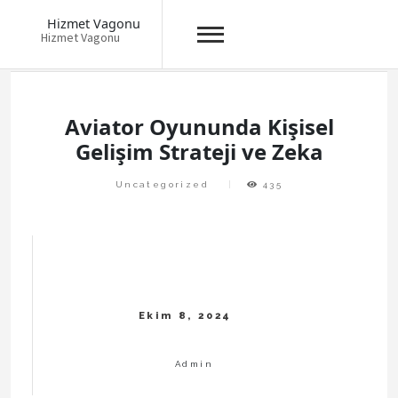
Hizmet Vagonu
Hizmet Vagonu
Skip
to
content
Aviator Oyununda Kişisel
Gelişim Strateji ve Zeka
Uncategorized
435