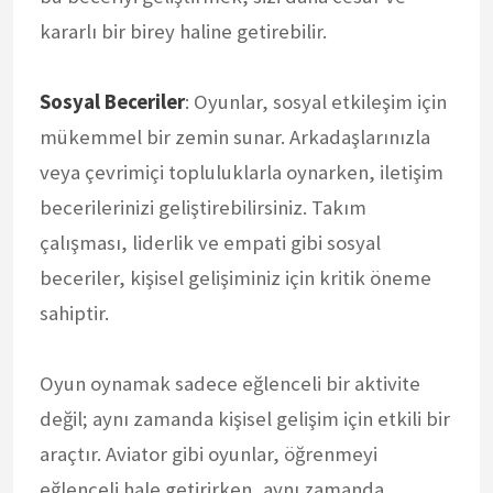
kararlı bir birey haline getirebilir.
Sosyal Beceriler
: Oyunlar, sosyal etkileşim için
mükemmel bir zemin sunar. Arkadaşlarınızla
veya çevrimiçi topluluklarla oynarken, iletişim
becerilerinizi geliştirebilirsiniz. Takım
çalışması, liderlik ve empati gibi sosyal
beceriler, kişisel gelişiminiz için kritik öneme
sahiptir.
Oyun oynamak sadece eğlenceli bir aktivite
değil; aynı zamanda kişisel gelişim için etkili bir
araçtır. Aviator gibi oyunlar, öğrenmeyi
eğlenceli hale getirirken, aynı zamanda