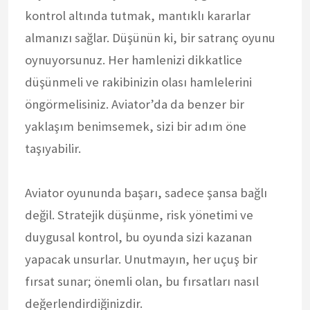
kontrol altında tutmak, mantıklı kararlar
almanızı sağlar. Düşünün ki, bir satranç oyunu
oynuyorsunuz. Her hamlenizi dikkatlice
düşünmeli ve rakibinizin olası hamlelerini
öngörmelisiniz. Aviator’da da benzer bir
yaklaşım benimsemek, sizi bir adım öne
taşıyabilir.
Aviator oyununda başarı, sadece şansa bağlı
değil. Stratejik düşünme, risk yönetimi ve
duygusal kontrol, bu oyunda sizi kazanan
yapacak unsurlar. Unutmayın, her uçuş bir
fırsat sunar; önemli olan, bu fırsatları nasıl
değerlendirdiğinizdir.