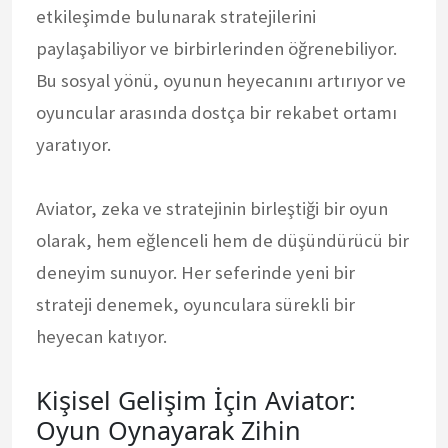
etkileşimde bulunarak stratejilerini
paylaşabiliyor ve birbirlerinden öğrenebiliyor.
Bu sosyal yönü, oyunun heyecanını artırıyor ve
oyuncular arasında dostça bir rekabet ortamı
yaratıyor.
Aviator, zeka ve stratejinin birleştiği bir oyun
olarak, hem eğlenceli hem de düşündürücü bir
deneyim sunuyor. Her seferinde yeni bir
strateji denemek, oyunculara sürekli bir
heyecan katıyor.
Kişisel Gelişim İçin Aviator:
Oyun Oynayarak Zihin