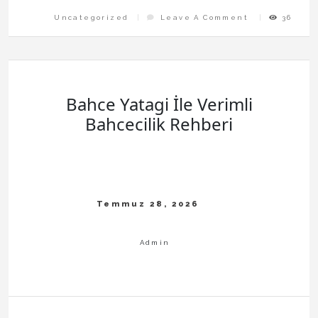
On
Uncategorized
Leave A Comment
36
Bahis
Ve
Kayip
Sonrasi
Davranislar
Bahce Yatagi İle Verimli
Bahcecilik Rehberi