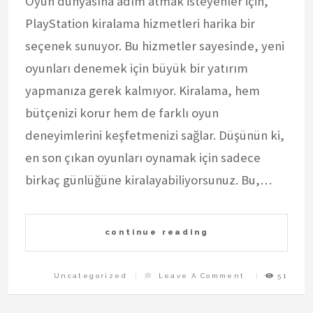
Oyun dünyasına adım atmak isteyenler için,
PlayStation kiralama hizmetleri harika bir
seçenek sunuyor. Bu hizmetler sayesinde, yeni
oyunları denemek için büyük bir yatırım
yapmanıza gerek kalmıyor. Kiralama, hem
bütçenizi korur hem de farklı oyun
deneyimlerini keşfetmenizi sağlar. Düşünün ki,
en son çıkan oyunları oynamak için sadece
birkaç günlüğüne kiralayabiliyorsunuz. Bu,…
continue reading
On
Uncategorized
Leave A Comment
51
Playstation
Kiralama
Ve
Dualsense
Ozellikleri