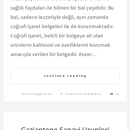
sağlık faydaları ile bilinen bir bal çeşididir. Bu
bal, sadece lezzetiyle değil, aynı zamanda
coğrafi işaret belgeleri ile de korunmaktadır.
Coğrafi işaret, belirli bir bölgeye ait olan
ürünlerin kalitesini ve özelliklerini korumak
amacıyla verilen bir belgedir. Anzer…
continue reading
On
Uncategorized
Leave A Comment
74
Anzer
Bali
Ve
Cografi
İsaret
Belgeleri
Gaziantepe Sanayi Urunleri