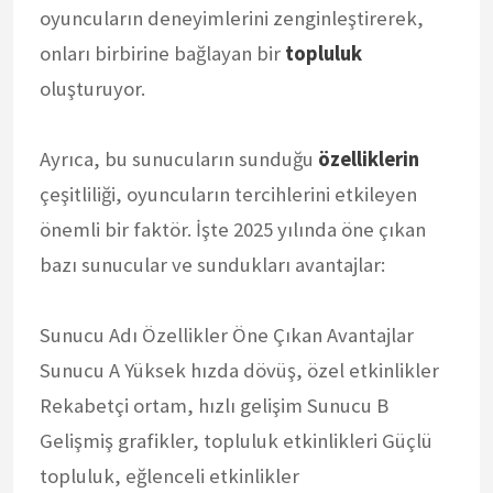
oyuncuların deneyimlerini zenginleştirerek,
onları birbirine bağlayan bir
topluluk
oluşturuyor.
Ayrıca, bu sunucuların sunduğu
özelliklerin
çeşitliliği, oyuncuların tercihlerini etkileyen
önemli bir faktör. İşte 2025 yılında öne çıkan
bazı sunucular ve sundukları avantajlar:
Sunucu Adı Özellikler Öne Çıkan Avantajlar
Sunucu A Yüksek hızda dövüş, özel etkinlikler
Rekabetçi ortam, hızlı gelişim Sunucu B
Gelişmiş grafikler, topluluk etkinlikleri Güçlü
topluluk, eğlenceli etkinlikler