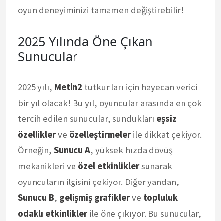
oyun deneyiminizi tamamen değiştirebilir!
2025 Yılında Öne Çıkan
Sunucular
2025 yılı,
Metin2
tutkunları için heyecan verici
bir yıl olacak! Bu yıl, oyuncular arasında en çok
tercih edilen sunucular, sundukları
eşsiz
özellikler
ve
özelleştirmeler
ile dikkat çekiyor.
Örneğin,
Sunucu A
, yüksek hızda dövüş
mekanikleri ve
özel etkinlikler
sunarak
oyuncuların ilgisini çekiyor. Diğer yandan,
Sunucu B
,
gelişmiş grafikler
ve
topluluk
odaklı etkinlikler
ile öne çıkıyor. Bu sunucular,