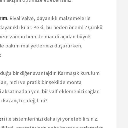
rım
. Rival Valve, dayanıklı malzemelerle
 dayanıklı kılar. Peki, bu neden önemli? Çünkü
, hem zaman hem de maddi açıdan büyük
inde bakım maliyetlerinizi düşürürken,
z.
nduğu bir diğer avantajdır. Karmaşık kurulum
, hızlı ve pratik bir şekilde montaj
ini aksatmadan yeni bir valf eklemenizi sağlar.
 kazançtır, değil mi?
eri
ile sistemlerinizi daha iyi yönetebilirsiniz.
ikleri, operatörlerin daha hassas ayarlamalar