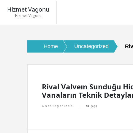
Hizmet Vagonu
Hizmet Vagonu
Skip
to
content
Home
Uncategorized
Riv
Rival Valveın Sunduğu Hid
Vanaların Teknik Detayla
Uncategorized
594