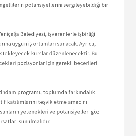
llilerin potansiyellerini sergileyebildiği bir
niçağa Belediyesi, işverenlerle işbirliği
larına uygun iş ortamları sunacak. Ayrıca,
estekleyecek kurslar düzenlenecektir. Bu
ekleri pozisyonlar için gerekli becerileri
istihdam programı, toplumda farkındalık
tif katılımlarını teşvik etme amacını
sanların yetenekleri ve potansiyelleri göz
ırsatları sunulmalıdır.